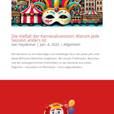
Die Vielfalt der Karnevalssession: Warum jede
Session anders ist
von
heydemar
|
Jan. 4, 2025
|
Allgemein
Der Karneval ist ein lebendiges und vielfältiges Fest, das jedes Jahr aufs
Neue Millionen Menschen begeistert. Mit seinen Traditionen, Bräuchen
und der unvergleichlichen Fröhlichkeit ist der Karneval aus vielen
Regionen – besonders im Rheinland – nicht wegzudenken....