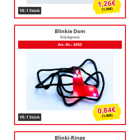
1,26€
(1,50€)
VE: 1 Stück
Blinkie Dom
Stückpreis
Art.-Nr.: 2050
0,84€
(1,00€)
VE: 1 Stück
Blinki-Ringe