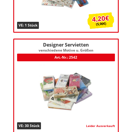
4,20€
(5,00€)
VE: 1 Stück
Designer Servietten
verschiedene Motive u. Größen
Art.-Nr.: 2542
VE: 30 Stück
Leider Ausverkauft