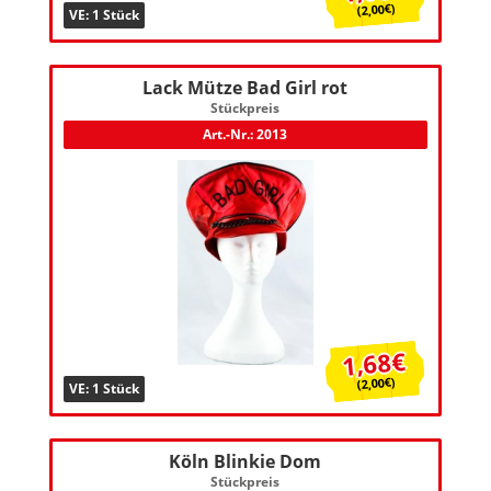
(2,00€)
VE: 1 Stück
Lack Mütze Bad Girl rot
Stückpreis
Art.-Nr.: 2013
1,68€
(2,00€)
VE: 1 Stück
Köln Blinkie Dom
Stückpreis