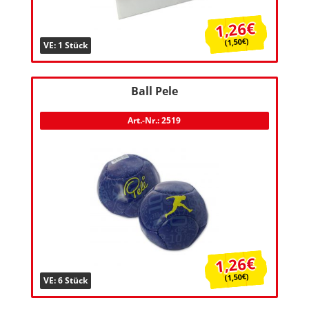
1,26€
(1,50€)
VE: 1 Stück
Ball Pele
Art.-Nr.: 2519
1,26€
(1,50€)
VE: 6 Stück