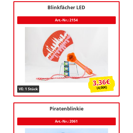
Blinkfächer LED
Art.-Nr.: 2154
3,36€
(4,00€)
VE: 1 Stück
Piratenblinkie
Art.-Nr.: 2061