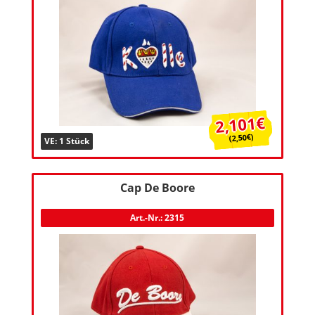
2,101€
(2,50€)
VE: 1 Stück
Cap De Boore
Art.-Nr.: 2315