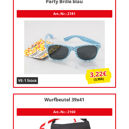
Party Brille blau
Art.-Nr.: 2181
3,22€
(3,95€)
VE: 1 Stück
Wurfbeutel 39x41
Art.-Nr.: 2160