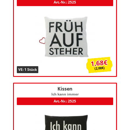
Art.-Nr.: 2525
1,68€
(2,00€)
VE: 1 Stück
Kissen
Ich kann immer
Art.-Nr.: 2525