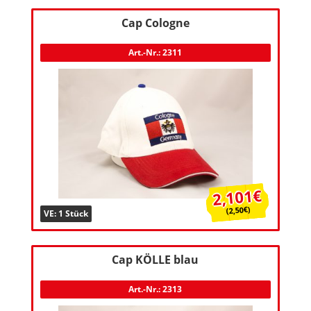
Cap Cologne
Art.-Nr.: 2311
2,101€
(2,50€)
VE: 1 Stück
Cap KÖLLE blau
Art.-Nr.: 2313