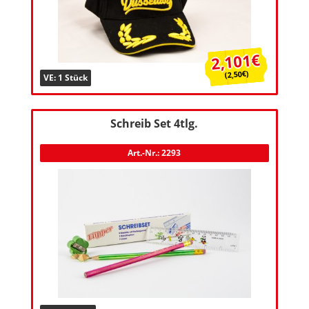
2,101€
(2,50€)
VE: 1 Stück
Schreib Set 4tlg.
Art.-Nr.: 2293