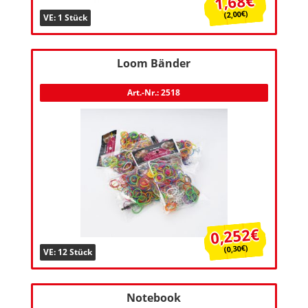
1,68€
(2,00€)
VE: 1 Stück
Loom Bänder
Art.-Nr.: 2518
0,252€
(0,30€)
VE: 12 Stück
Notebook