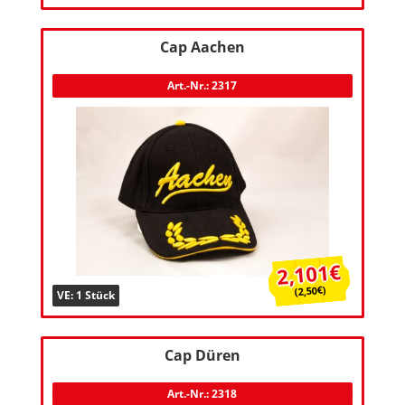
Cap Aachen
Art.-Nr.: 2317
2,101€
(2,50€)
VE: 1 Stück
Cap Düren
Art.-Nr.: 2318