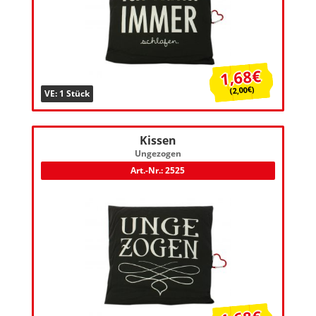
1,68€
(2,00€)
VE: 1 Stück
Kissen
Ungezogen
Art.-Nr.: 2525