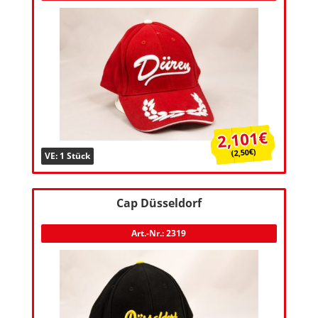
2,101€
(2,50€)
VE: 1 Stück
Cap Düsseldorf
Art.-Nr.: 2319