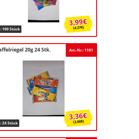
3,99€
(4,27€)
: 100 Stück
ffelriegel 20g 24 Stk.
Art.-Nr.: 1181
3,36€
(3,60€)
: 24 Stück