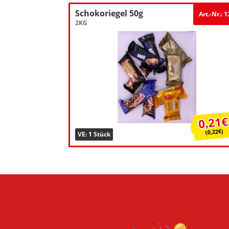
Schokoriegel 50g
Art.-Nr.: 
2KG
0,21€
(0,22€)
VE: 1 Stück