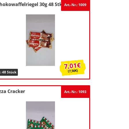
hokowaffelriegel 30g 48 Stk.
Art.-Nr.: 1009
7,01€
(7,50€)
: 48 Stück
zza Cracker
Art.-Nr.: 1093