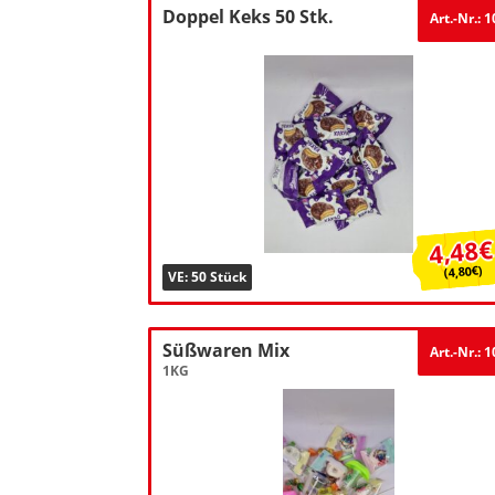
Doppel Keks 50 Stk.
Art.-Nr.: 
4,48€
(4,80€)
VE: 50 Stück
Süßwaren Mix
Art.-Nr.: 
1KG