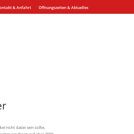
ontakt & Anfahrt
Öffnungszeiten & Aktuelles
er
l nicht dabei sein sollte,
bieten wir Ihnen auf über 3000