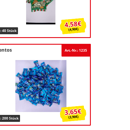
4,58€
(4,90€)
: 40 Stück
entos
Art.-Nr.: 1235
3,65€
(3,90€)
: 200 Stück