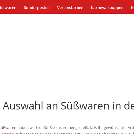
ielwaren
Sonderposten
Vereinsfarben
Karnevalspuppen
K
e Auswahl an Süßwaren in d
ßwaren haben wir hier für Sie zusammengestellt, falls Ihr gewünschter Artike
Kontakt
, rufen Sie uns an oder kommen Sie zu uns in den Abholmarkt. Hier 