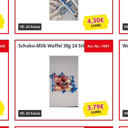
4,30€
(4,60€)
VE: 24 Stück
VE
Schoko-Milk Waffel 30g 24 Stk.
Wa
1160
Art.-Nr.: 1091
3,79€
(4,05€)
VE: 24 Stück
VE