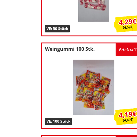
4,29€
(4,59€)
VE: 50 Stück
Weingummi 100 Stk.
Art.-Nr.: 
4,19€
(4,49€)
VE: 100 Stück