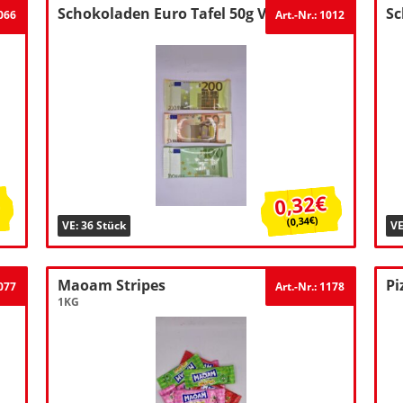
Schokoladen Euro Tafel 50g VE36
Sc
1066
Art.-Nr.: 1012
0,32€
(0,34€)
VE: 36 Stück
VE
Maoam Stripes
Pi
1077
Art.-Nr.: 1178
1KG