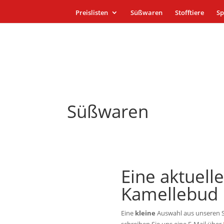
Preislisten
Süßwaren
Stofftiere
Sp
Süßwaren
Eine aktuell
Kamellebud
Eine
kleine
Auswahl aus unseren Sü
schreiben Sie uns eine E-Mail über