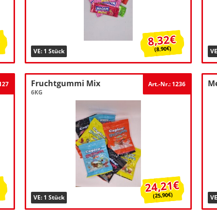
8,32€
(8.90€)
VE: 1 Stück
VE
Fruchtgummi Mix
M
1127
Art.-Nr.: 1236
6KG
24,21€
(25,90€)
VE: 1 Stück
VE