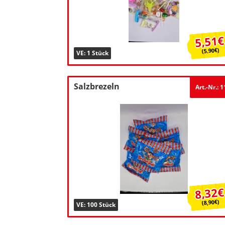
5,51€
(5.90€)
VE: 1 Stück
Salzbrezeln
Art.-Nr.: 
8,32€
(8,90€)
VE: 100 Stück