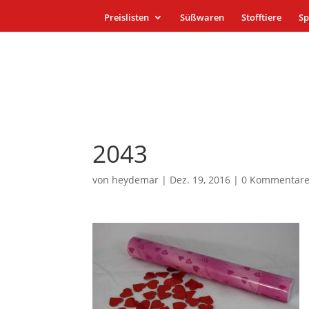
Preislisten
Süßwaren
Stofftiere
Sp
2043
von
heydemar
|
Dez. 19, 2016
|
0 Kommentar