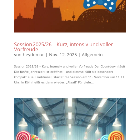
Session 2025/26 – Kurz, intensiv und voller
Vorfreude
von
heydemar
|
Nov. 12, 2025
|
Allgemein
Session 2025/26 – Kurz, intensiv und voller Vorfreude Der Countdown läuft
Die fünfte Jahreszeit ist eröffnet – und diesmal fällt sie besonders
kompakt aus. Traditionell startet die Session am 11. November um 11:11
Uhr. In Köln heißt es dann wieder: „Alaaf!“ Für viele...