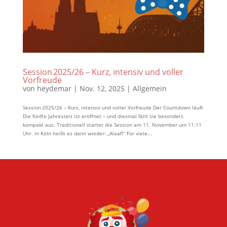
Session 2025/26 – Kurz, intensiv und voller
Vorfreude
von
heydemar
|
Nov. 12, 2025
|
Allgemein
Session 2025/26 – Kurz, intensiv und voller Vorfreude Der Countdown läuft
Die fünfte Jahreszeit ist eröffnet – und diesmal fällt sie besonders
kompakt aus. Traditionell startet die Session am 11. November um 11:11
Uhr. In Köln heißt es dann wieder: „Alaaf!“ Für viele...