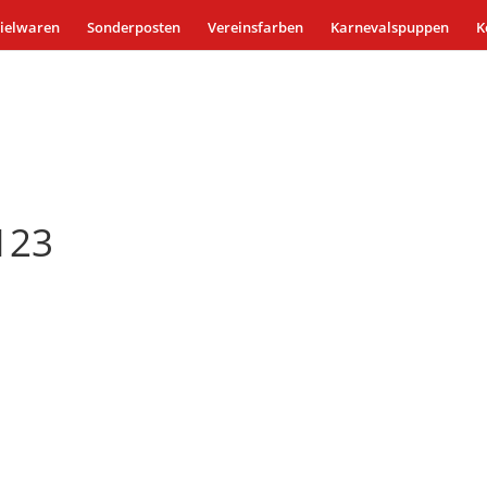
ielwaren
Sonderposten
Vereinsfarben
Karnevalspuppen
K
123