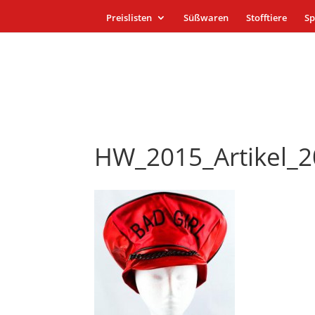
Preislisten
Süßwaren
Stofftiere
Sp
HW_2015_Artikel_