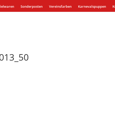
ielwaren
Sonderposten
Vereinsfarben
Karnevalspuppen
K
2013_50