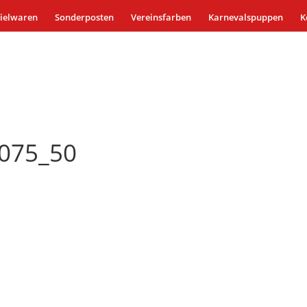
ielwaren
Sonderposten
Vereinsfarben
Karnevalspuppen
K
2075_50