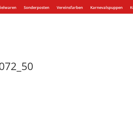
ielwaren
Sonderposten
Vereinsfarben
Karnevalspuppen
K
2072_50