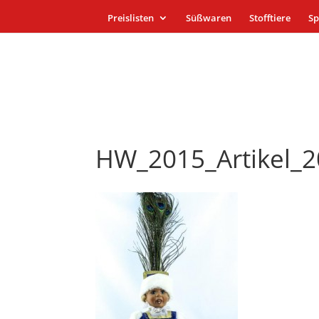
Preislisten
Süßwaren
Stofftiere
Sp
HW_2015_Artikel_