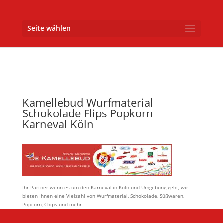
Seite wählen
Kamellebud Wurfmaterial
Schokolade Flips Popkorn
Karneval Köln
Ihr Partner wenn es um den Karneval in Köln und Umgebung geht, wir
bieten Ihnen eine Vielzahl von Wurfmaterial, Schokolade, Süßwaren,
Popcorn, Chips und mehr