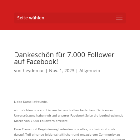
Seite wählen
Dankeschön für 7.000 Follower
auf Facebook!
von
heydemar
|
Nov. 1, 2023
|
Allgemein
Liebe Kamellefreunde,
wir möchten uns von Herzen bei euch allen bedanken! Dank eurer
Unterstützung haben wir auf unserer Facebook-Seite die beeindruckende
Marke von 7.000 Followern erreicht.
Eure Treue und Begeisterung bedeuten uns alles, und wir sind stolz
darauf, Teil einer so leidenschaftlichen und engagierten Community zu
sein. Die Kamellebud lebt von eurer Liebe zum Karneval und zu Süßwaren,