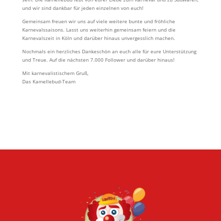
und wir sind dankbar für jeden einzelnen von euch!
Gemeinsam freuen wir uns auf viele weitere bunte und fröhliche
Karnevalssaisons. Lasst uns weiterhin gemeinsam feiern und die
Karnevalszeit in Köln und darüber hinaus unvergesslich machen.
Nochmals ein herzliches Dankeschön an euch alle für eure Unterstützung
und Treue. Auf die nächsten 7.000 Follower und darüber hinaus!
Mit karnevalistischem Gruß,
Das Kamellebud-Team